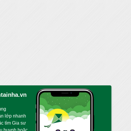
tainha.vn
ụng
ận lớp nhanh
ặc tìm Gia sư
hụ huynh hoặc