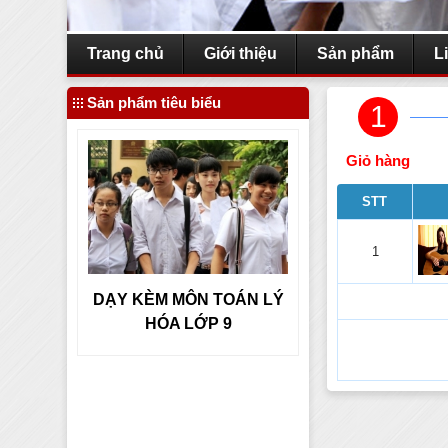
Trang chủ
Giới thiệu
Sản phẩm
L
Sản phẩm tiêu biểu
1
Giỏ hàng
STT
1
TOÁN LÝ
DẠY KÈM MÔN TOÁN LÝ
10
DẠY KÈM MÔN T
HÓA LỚP 9
HÓA LỚP 