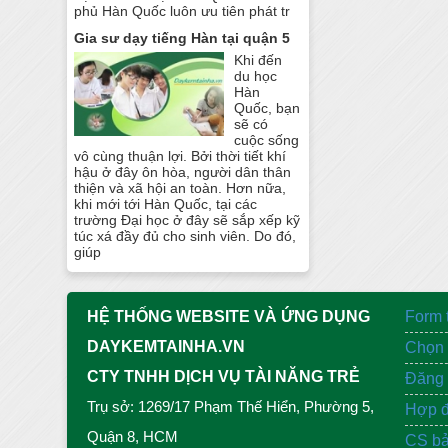
phủ Hàn Quốc luôn ưu tiên phát tr
Gia sư dạy tiếng Hàn tại quận 5
Khi đến
du học
Hàn
Quốc, bạn
sẽ có
cuộc sống
vô cùng thuận lợi. Bởi thời tiết khí
hậu ở đây ôn hòa, người dân thân
thiện và xã hội an toàn. Hơn nữa,
khi mới tới Hàn Quốc, tại các
trường Đại học ở đây sẽ sắp xếp kỹ
túc xá đầy đủ cho sinh viên. Do đó,
giúp
HỆ THỐNG WEBSITE VÀ ỨNG DỤNG
Form 
DAYKEMTAINHA.VN
Chọn 
CTY TNHH DỊCH VỤ TÀI NĂNG TRẺ
Đăng 
Trụ sở: 1269/17 Phạm Thế Hiển, Phường 5,
Hợp đ
Quận 8, HCM
CS bả