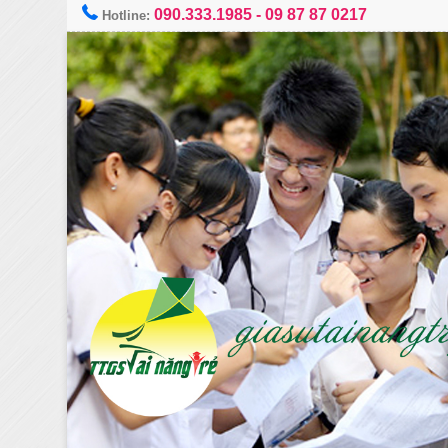
090.333.1985
-
09 87 87 0217
Hotline: