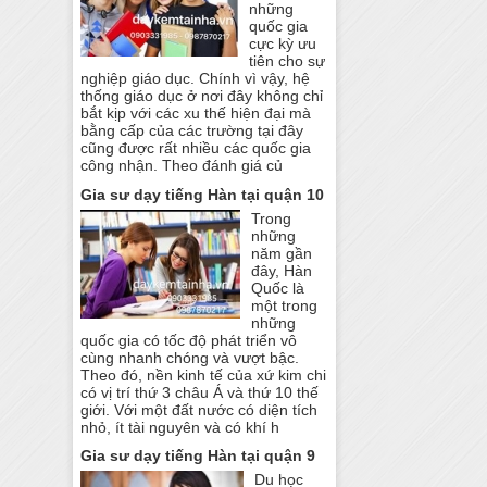
những
quốc gia
cực kỳ ưu
tiên cho sự
nghiệp giáo dục. Chính vì vậy, hệ
thống giáo dục ở nơi đây không chỉ
bắt kịp với các xu thế hiện đại mà
bằng cấp của các trường tại đây
cũng được rất nhiều các quốc gia
công nhận. Theo đánh giá củ
Gia sư dạy tiếng Hàn tại quận 10
Trong
những
năm gần
đây, Hàn
Quốc là
một trong
những
quốc gia có tốc độ phát triển vô
cùng nhanh chóng và vượt bậc.
Theo đó, nền kinh tế của xứ kim chi
có vị trí thứ 3 châu Á và thứ 10 thế
giới. Với một đất nước có diện tích
nhỏ, ít tài nguyên và có khí h
Gia sư dạy tiếng Hàn tại quận 9
Du học