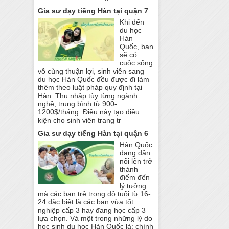
Gia sư dạy tiếng Hàn tại quận 7
Khi đến
du học
Hàn
Quốc, bạn
sẽ có
cuộc sống
vô cùng thuận lợi, sinh viên sang
du học Hàn Quốc đều được đi làm
thêm theo luật pháp quy định tại
Hàn. Thu nhập tùy từng ngành
nghề, trung bình từ 900-
1200$/tháng. Điều này tạo điều
kiện cho sinh viên trang tr
Gia sư dạy tiếng Hàn tại quận 6
Hàn Quốc
đang dần
nổi lên trở
thành
điểm đến
lý tưởng
mà các bạn trẻ trong độ tuổi từ 16-
24 đặc biệt là các bạn vừa tốt
nghiệp cấp 3 hay đang học cấp 3
lựa chọn. Và một trong những lý do
học sinh du học Hàn Quốc là: chính