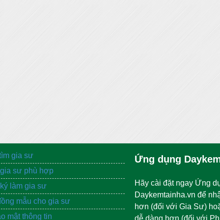
tìm gia sư
Ứng dụng Daykem
gia sư phù hợp
Hãy cài đặt ngay Ứng d
ký làm gia sư
Daykemtainha.vn để nh
ồng mẫu cho gia sư
hơn (đối với Gia Sư) ho
o mật thông tin
dễ dàng hơn (đối với P