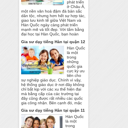
phát triển
ở Châu Á,
một nền văn hoá đậm đà bản sắc
dân tộc, nhưng hơn hết sự hợp tác,
giao lưu kinh tế giữa Việt Nam và
Hàn Quốc ngày càng phát triển
mạnh mẽ và tốt đẹp. Với tấm bằng
đại học tại Hàn Quốc, bạn hoàn
Gia sư dạy tiếng Hàn tại quận 12
Hàn Quốc
là một
trong
những
quốc gia
cực kỳ ưu
tiên cho
sự nghiệp giáo dục. Chính vì vậy,
hệ thống giáo dục ở nơi đây không
chỉ bắt kịp với các xu thế hiện đại
mà bằng cấp của các trường tại
đây cũng được rất nhiều các quốc
gia công nhận. Bên cạnh đó, mặc
Gia sư dạy tiếng Hàn tại quận 11
Hàn Quốc
là một
trong