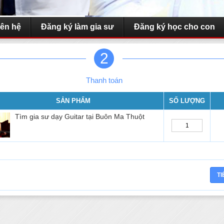
iên hệ
Đăng ký làm gia sư
Đăng ký học cho con
2
Thanh toán
SẢN PHẨM
SỐ LƯỢNG
Tìm gia sư dạy Guitar tại Buôn Ma Thuột
Dạy kèm môn Văn lớp 6
OÁN LÝ
8
NHẬN DẠY 
UKULELE TẠI