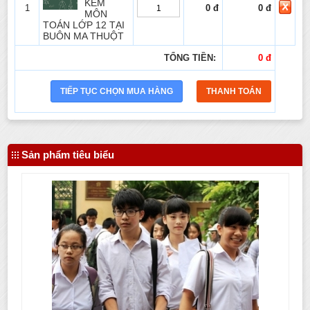
KÈM
1
0 đ
0 đ
MÔN
TOÁN LỚP 12 TẠI
BUÔN MA THUỘT
TỔNG TIỀN:
0 đ
Sản phẩm tiêu biểu