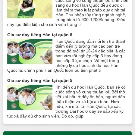
cuộc sống vô cùng thuận lợi, sinh viên
sang du học Hàn Quốc đều được đi
làm thêm theo luật pháp quy định tại
Hàn. Thu nhập tùy từng ngành nghề,
trung bình từ 900-1200$/tháng. Điều
này tạo điều kiện cho sinh viên trang tr
Gia sư dạy tiếng Hàn tại quận 6
Hàn Quốc đang dần nổi lên trở thành
điểm đến lý tưởng mà các bạn trẻ
trong độ tuổi từ 16-24 đặc biệt là các
bạn vừa tốt nghiệp cấp 3 hay đang
học cấp 3 lựa chọn. Và một trong
những lý do học sinh du học Hàn
Quốc là: chính phủ Hàn Quốc luôn ưu tiên phát tr
Gia sư dạy tiếng Hàn tại quận 5
Khi đến du học Hàn Quốc, bạn sẽ có
cuộc sống vô cùng thuận lợi. Bởi thời
tiết khí hậu ở đây ôn hòa, người dân
thân thiện và xã hội an toàn. Hơn
nữa, khi mới tới Hàn Quốc, tại các
trường Đại học ở đây sẽ sắp xếp kỹ
túc xá đầy đủ cho sinh viên. Do đó, giúp