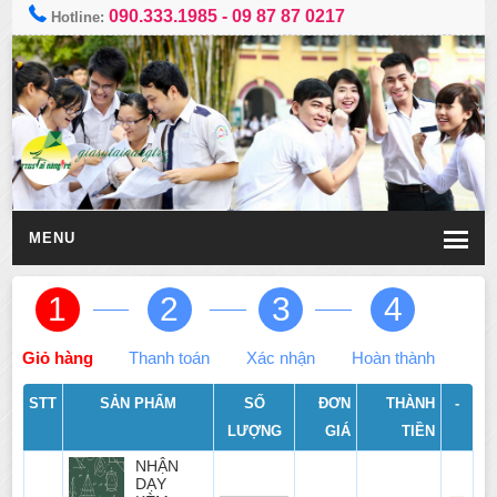
090.333.1985
-
09 87 87 0217
Hotline:
MENU
1
2
3
4
Giỏ hàng
Thanh toán
Xác nhận
Hoàn thành
STT
SẢN PHẨM
SỐ
ĐƠN
THÀNH
-
LƯỢNG
GIÁ
TIỀN
NHẬN
DẠY