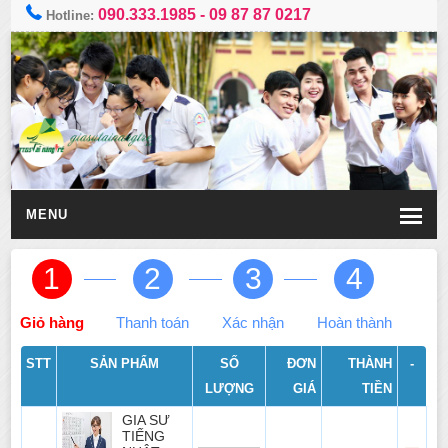
090.333.1985
-
09 87 87 0217
Hotline:
MENU
1
2
3
4
Giỏ hàng
Thanh toán
Xác nhận
Hoàn thành
STT
SẢN PHẨM
SỐ
ĐƠN
THÀNH
-
LƯỢNG
GIÁ
TIỀN
GIA SƯ
TIẾNG