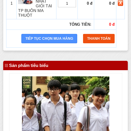
NHẬT
1
0 đ
0 đ
GIỎI TẠI
TP BUÔN MA
THUỘT
TỔNG TIỀN:
0 đ
Sản phẩm tiêu biểu