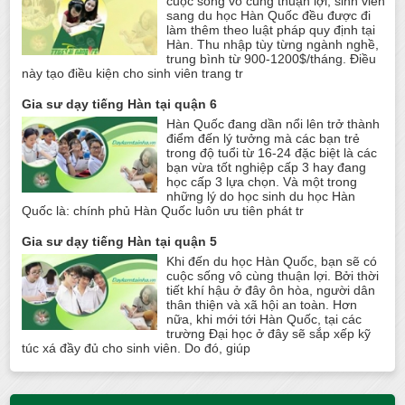
cuộc sống vô cùng thuận lợi, sinh viên
sang du học Hàn Quốc đều được đi
làm thêm theo luật pháp quy định tại
Hàn. Thu nhập tùy từng ngành nghề,
trung bình từ 900-1200$/tháng. Điều
này tạo điều kiện cho sinh viên trang tr
Gia sư dạy tiếng Hàn tại quận 6
Hàn Quốc đang dần nổi lên trở thành
điểm đến lý tưởng mà các bạn trẻ
trong độ tuổi từ 16-24 đặc biệt là các
bạn vừa tốt nghiệp cấp 3 hay đang
học cấp 3 lựa chọn. Và một trong
những lý do học sinh du học Hàn
Quốc là: chính phủ Hàn Quốc luôn ưu tiên phát tr
Gia sư dạy tiếng Hàn tại quận 5
Khi đến du học Hàn Quốc, bạn sẽ có
cuộc sống vô cùng thuận lợi. Bởi thời
tiết khí hậu ở đây ôn hòa, người dân
thân thiện và xã hội an toàn. Hơn
nữa, khi mới tới Hàn Quốc, tại các
trường Đại học ở đây sẽ sắp xếp kỹ
túc xá đầy đủ cho sinh viên. Do đó, giúp