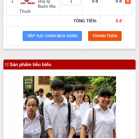
1
nhà tp
0 đ
0 đ
Buôn Ma
Thuột
TỔNG TIỀN:
0 đ
Sản phẩm tiêu biểu