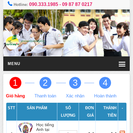
090.333.1985
-
09 87 87 0217
Hotline:
MENU
1
2
3
4
Giỏ hàng
Thanh toán
Xác nhận
Hoàn thành
STT
SẢN PHẨM
SỐ
ĐƠN
THÀNH
-
LƯỢNG
GIÁ
TIỀN
Học tiếng
Anh tại