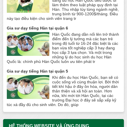
sang du học Hàn Quốc đều được đi
làm thêm theo luật pháp quy định tại
Hàn. Thu nhập tùy từng ngành nghề,
trung bình từ 900-1200$/tháng. Điều
này tạo điều kiện cho sinh viên trang tr
Gia sư dạy tiếng Hàn tại quận 6
Hàn Quốc đang dần nổi lên trở thành
điểm đến lý tưởng mà các bạn trẻ
trong độ tuổi từ 16-24 đặc biệt là các
bạn vừa tốt nghiệp cấp 3 hay đang
học cấp 3 lựa chọn. Và một trong
những lý do học sinh du học Hàn
Quốc là: chính phủ Hàn Quốc luôn ưu tiên phát tr
Gia sư dạy tiếng Hàn tại quận 5
Khi đến du học Hàn Quốc, bạn sẽ có
cuộc sống vô cùng thuận lợi. Bởi thời
tiết khí hậu ở đây ôn hòa, người dân
thân thiện và xã hội an toàn. Hơn
nữa, khi mới tới Hàn Quốc, tại các
trường Đại học ở đây sẽ sắp xếp kỹ
túc xá đầy đủ cho sinh viên. Do đó, giúp
HỆ THỐNG WEBSITE VÀ ỨNG DỤNG