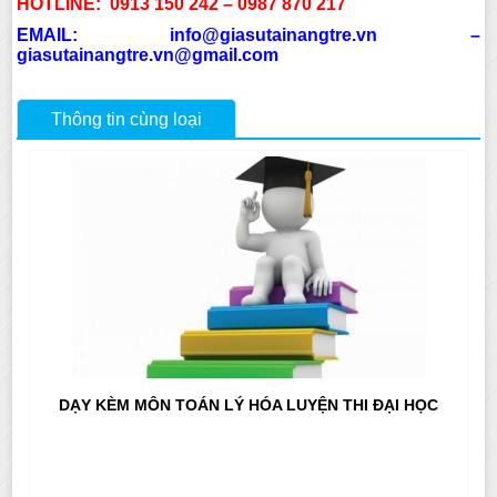
HOTLINE: 0913 150 242 – 0987 870 217
EMAIL: info@giasutainangtre.vn – 
giasutainangtre.vn@gmail.com
Thông tin cùng loại
DẠY KÈM MÔN TOÁN LÝ HÓA LUYỆN THI ĐẠI HỌC