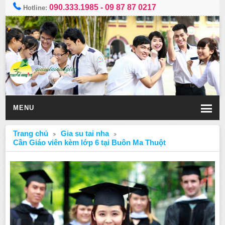
090.333.1985
-
09 87 87 0217
Hotline:
MENU
Trang chủ
Gia su tai nha
Cần Giáo viên kèm lớp 6 tại Buôn Ma Thuột