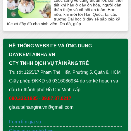
cuộc sống vô cùng thuận lợi. Bởi thời
tiết khí hậu ở đây ôn hòa, người dân
thân thiện và xã hội an toàn. Hơn
nữa, khi mới tới Hàn Quốc, tại các
trường Đại học ở đây sẽ sắp xếp kỹ
túc xá đầy đủ cho sinh viên. Do đó, giúp
HỆ THỐNG WEBSITE VÀ ỨNG DỤNG
DAYKEMTAINHA.VN
CTY TNHH DỊCH VỤ TÀI NĂNG TRẺ
Trụ sở: 1269/17 Phạm Thế Hiển, Phường 5, Quận 8, HCM
Giấy phép ĐKKD số 0316086934 do sở kế hoạch và
đầu tư thành phố Hồ Chí Minh cấp
090.333.1985 - 09.87.87.0217
giasutainangtre.vn@gmail.com
Form tìm gia sư
Chọn gia sư phù hợp