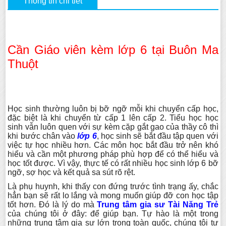
Thông tin chi tiết
Cần Giáo viên kèm lớp 6 tại Buôn Ma
Thuột
Học sinh thường luôn bị bỡ ngỡ mỗi khi chuyển cấp học,
đặc biệt là khi chuyển từ cấp 1 lên cấp 2. Tiểu học học
sinh vẫn luôn quen với sự kèm cặp gắt gao của thầy cô thì
khi bước chân vào
lớp 6
, học sinh sẽ bắt đầu tập quen với
việc tự học nhiều hơn. Các môn học bắt đầu trở nên khó
hiểu và cần một phương pháp phù hợp để có thể hiểu và
học tốt được. Vì vậy, thực tế có rất nhiều học sinh lớp 6 bỡ
ngỡ, sợ học và kết quả sa sút rõ rệt.
Là phụ huynh, khi thấy con đứng trước tình trạng ấy, chắc
hẳn bạn sẽ rất lo lắng và mong muốn giúp đỡ con học tập
tốt hơn. Đó là lý do mà
Trung tâm gia sư Tài Năng Trẻ
của chúng tôi ở đây: để giúp bạn. Tự hào là một trong
những trung tâm gia sư lớn trong toàn quốc, chúng tôi tự