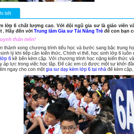
i tiết
m lớp 6 chất lượng cao. Với đội ngũ gia sư là giáo viên v
 . Hãy đến với
Trung tâm Gia sư Tài Năng Trẻ
để con bạn 
uynh thân mến!
 thành xong chương trình tiểu học và bước sang bậc trung học
 sinh lý khi tiếp cận kiến thức. Chính vì thế, học sinh lớp 6 l
 lớp 6
kề bên kèm cập. Với chương trình học nặng kiến thức v
 áp lực trong việc học tập. Để các em có được một sự khởi đầu 
tìm ngay cho con một
gia sư dạy kèm lớp 6 tại nhà
để kèm cập, h