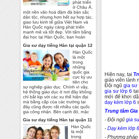
phát triển
ở Châu Á,
một nền văn hoá đậm đà bản sắc
dân tộc, nhưng hơn hết sự hợp tác,
giao lưu kinh tế giữa Việt Nam và
Hàn Quốc ngày càng phát triển
mạnh mẽ và tốt đẹp. Với tấm bằng
đại học tại Hàn Quốc, bạn hoàn
Gia sư dạy tiếng Hàn tại quận 12
Hàn Quốc
là một
trong
những
quốc gia
Hiện nay, tại
Tr
cực kỳ ưu
giáo viên lành 
tiên cho
Đội ngũ
gia sư
sự nghiệp giáo dục. Chính vì vậy,
gia sư lớp 6
tạ
hệ thống giáo dục ở nơi đây không
mới để khơi dậ
chỉ bắt kịp với các xu thế hiện đại
mà bằng cấp của các trường tại
dạy kèm lớp 6
s
đây cũng được rất nhiều các quốc
Trung tâm Gia
gia công nhận. Bên cạnh đó, mặc
- Đội ngũ
gia sư
Gia sư dạy tiếng Hàn tại quận 11
Hàn Quốc
-
Dạy kèm lớp 
là một
trong
- Phương pháp