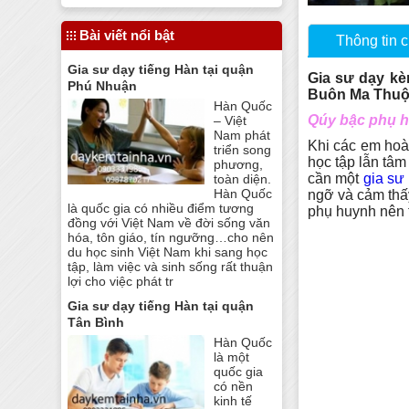
Bài viết nổi bật
Thông tin ch
Gia sư dạy tiếng Hàn tại quận
Gia sư dạy kè
Phú Nhuận
Buôn Ma Thuột
Hàn Quốc
Qúy bậc phụ h
– Việt
Nam phát
Khi các em hoàn
triển song
học tập lẫn tâm
phương,
cần một
gia sư
toàn diện.
Hàn Quốc
ngỡ và cảm thấy
là quốc gia có nhiều điểm tương
phụ huynh nên 
đồng với Việt Nam về đời sống văn
hóa, tôn giáo, tín ngưỡng…cho nên
du học sinh Việt Nam khi sang học
tập, làm việc và sinh sống rất thuận
lợi cho việc phát tr
Gia sư dạy tiếng Hàn tại quận
Tân Bình
Hàn Quốc
là một
quốc gia
có nền
kinh tế