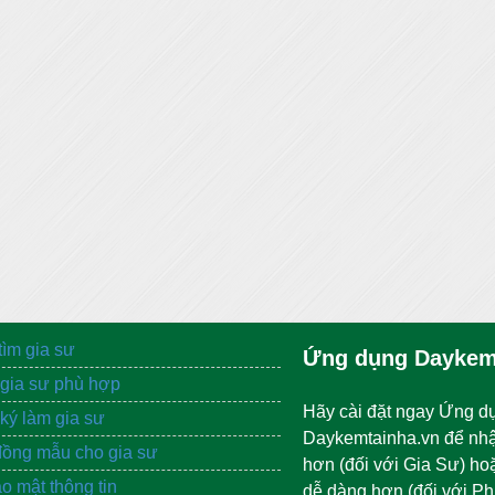
tìm gia sư
Ứng dụng Daykem
gia sư phù hợp
Hãy cài đặt ngay Ứng d
ký làm gia sư
Daykemtainha.vn để nh
ồng mẫu cho gia sư
hơn (đối với Gia Sư) ho
o mật thông tin
dễ dàng hơn (đối với P