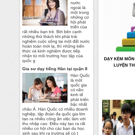
nước
ngoài là
một trong
những cơ
hội phát
triển của
rất nhiều bạn trẻ. Bởi bên cạnh
những thử thách khi phải trải
nghiệm cuộc sống tại một đất nước
hoàn toàn mới lạ, thì những kiến
thức và kinh nghiệm được tiếp
nhận từ môi trường học tập của
DẠY KÈM MÔN
quốc g
LUYỆN TH
Gia sư dạy tiếng Hàn tại quận 8
Hàn Quốc
là một
quốc gia
có nền
kinh tế
phát triển
bậc nhất
châu Á. Hàn Quốc có nhiều doanh
nghiệp, tập đoàn đa quốc gia lớn
tạo ra nhiều công ăn việc làm với
thu nhập cao. Điều này tạo ra rất
nhiều cơ hội cho các bạn du học
sinh sau khi ra trường sẽ có t