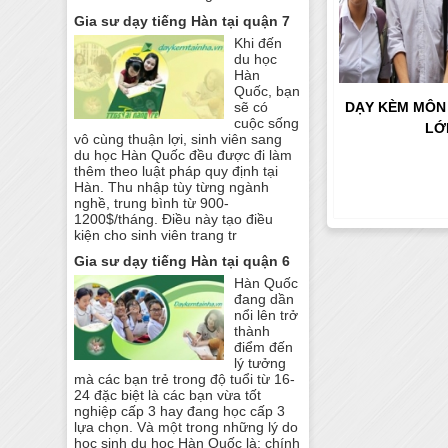
Gia sư dạy tiếng Hàn tại quận 7
Khi đến
du học
Hàn
Quốc, bạn
DẠY KÈM MÔN
sẽ có
cuộc sống
LỚ
vô cùng thuận lợi, sinh viên sang
du học Hàn Quốc đều được đi làm
thêm theo luật pháp quy định tại
Hàn. Thu nhập tùy từng ngành
nghề, trung bình từ 900-
1200$/tháng. Điều này tạo điều
kiện cho sinh viên trang tr
Gia sư dạy tiếng Hàn tại quận 6
Hàn Quốc
đang dần
nổi lên trở
thành
điểm đến
lý tưởng
mà các bạn trẻ trong độ tuổi từ 16-
24 đặc biệt là các bạn vừa tốt
nghiệp cấp 3 hay đang học cấp 3
lựa chọn. Và một trong những lý do
học sinh du học Hàn Quốc là: chính