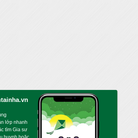
tainha.vn
ụng
ận lớp nhanh
ặc tìm Gia sư
hụ huynh hoặc