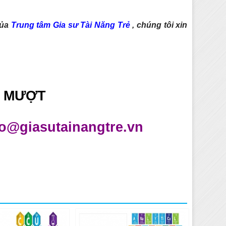
ủa
Trung tâm Gia sư Tài Năng Trẻ
, chúng tôi xin
 MƯỢT
fo@giasutainangtre.vn