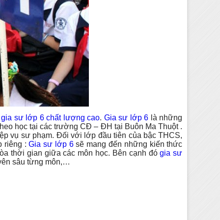
ũ
gia sư lớp 6 chất lượng cao
.
Gia sư lớp 6
là những
theo học tại các trường CĐ – ĐH tại Buôn Ma Thuột .
ghiệp vụ sư phạm. Đối với lớp đầu tiên của bậc THCS,
 riêng :
Gia sư lớp 6
sẽ mang đến những kiến thức
hòa thời gian giữa các môn học. Bên cạnh đó
gia sư
huyên sâu từng môn,…