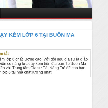
DẠY KÈM LỚP 6 TẠI BUÔN MA
m tắt
èm lớp 6 chất lượng cao. Với đội ngũ gia sư là giáo
 viên có năng lực dạy kèm trên địa bàn Tp Buôn Ma
đến với Trung tâm Gia sư Tài Năng Trẻ để con bạn
NHẬN DẠY Đ
NHẬN DẠY ĐÀN ORGAN
 lớp 6 tại nhà chất lượng nhất!
 TRANH
TRỐNG TẠI N