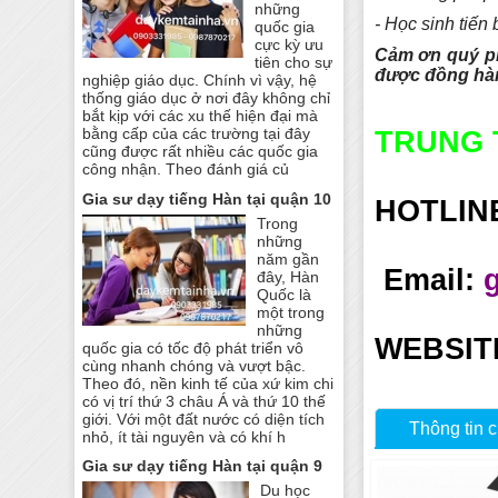
những
- Học sinh tiến 
quốc gia
cực kỳ ưu
Cảm ơn quý ph
tiên cho sự
được đồng hàn
nghiệp giáo dục. Chính vì vậy, hệ
thống giáo dục ở nơi đây không chỉ
bắt kịp với các xu thế hiện đại mà
bằng cấp của các trường tại đây
TRUNG 
cũng được rất nhiều các quốc gia
công nhận. Theo đánh giá củ
Gia sư dạy tiếng Hàn tại quận 10
HOTLIN
Trong
những
năm gần
Email:
đây, Hàn
Quốc là
một trong
những
WEBSIT
quốc gia có tốc độ phát triển vô
cùng nhanh chóng và vượt bậc.
Theo đó, nền kinh tế của xứ kim chi
có vị trí thứ 3 châu Á và thứ 10 thế
giới. Với một đất nước có diện tích
Thông tin c
nhỏ, ít tài nguyên và có khí h
Gia sư dạy tiếng Hàn tại quận 9
Du học