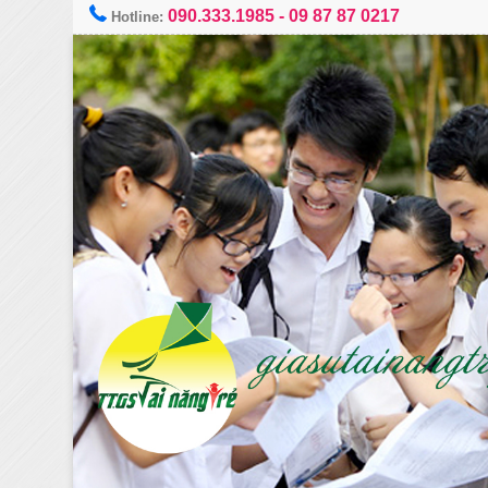
090.333.1985
-
09 87 87 0217
Hotline: