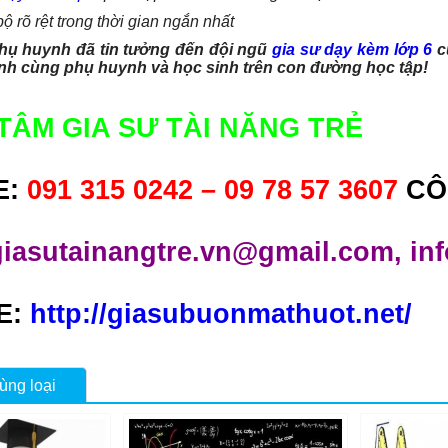
bộ rõ rệt trong thời gian ngắn nhất
ụ huynh đã tin tưởng đến đội ngũ
gia sư dạy kèm lớp 6
c
h cùng phụ huynh và học sinh trên con đường học tập!
TÂM GIA SƯ TÀI NĂNG TRẺ
E:
091 315 0242 – 09 78 57 3607
CÔ
giasutainangtre.vn@gmail.com, in
E:
http://giasubuonmathuot.net/
ùng loại