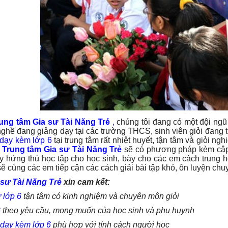
ung tâm Gia sư Tài Năng Trẻ
, chúng tôi đang có một đội ng
nghề đang giảng dạy tại các trường THCS, sinh viên giỏi đang 
 dạy kèm lớp 6
tại trung tâm rất nhiệt huyết, tận tâm và giỏi n
i
Trung tâm Gia sư Tài Năng Trẻ
sẽ có phương pháp kèm cập
y hứng thú học tập cho học sinh, bày cho các em cách trung 
ẽ cùng các em tiếp cận các cách giải bài tập khó, ôn luyện c
 sư Tài Năng Trẻ
xin cam kết:
 lớp 6
tận tâm có kinh nghiệm và chuyên môn giỏi
6
theo yêu cầu, mong muốn của học sinh và phụ huynh
dạy kèm lớp 6
phù hợp với tính cách người học