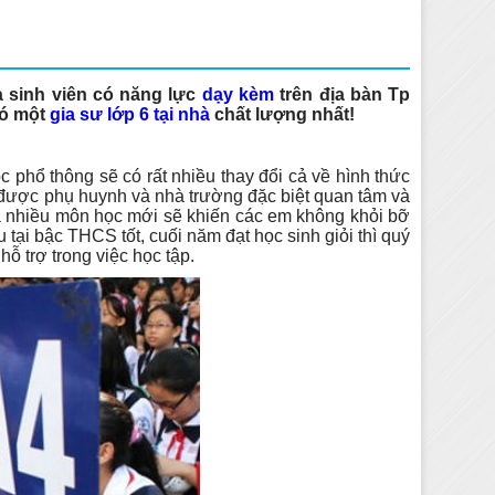
à sinh viên có năng lực
dạy kèm
trên địa bàn Tp
có một
gia sư lớp 6 tại nhà
chất lượng nhất!
 phổ thông sẽ có rất nhiều thay đổi cả về hình thức
uôn được phụ huynh và nhà trường đặc biệt quan tâm và
à nhiều môn học mới sẽ khiến các em không khỏi bỡ
tại bậc THCS tốt, cuối năm đạt học sinh giỏi thì quý
ỗ trợ trong việc học tập.