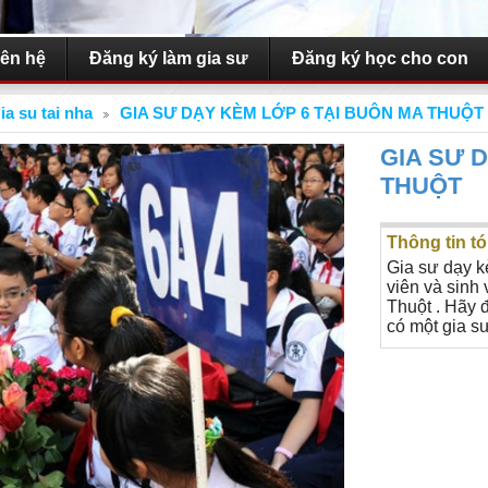
iên hệ
Đăng ký làm gia sư
Đăng ký học cho con
ia su tai nha
GIA SƯ DẠY KÈM LỚP 6 TẠI BUÔN MA THUỘT
GIA SƯ 
THUỘT
Thông tin tó
Gia sư dạy k
viên và sinh
Thuột . Hãy 
có một gia sư
NHẬN DẠY ĐÀN
NHẬN DẠY ĐÀN TẠI NHÀ
ĐÀN
 NHÀ