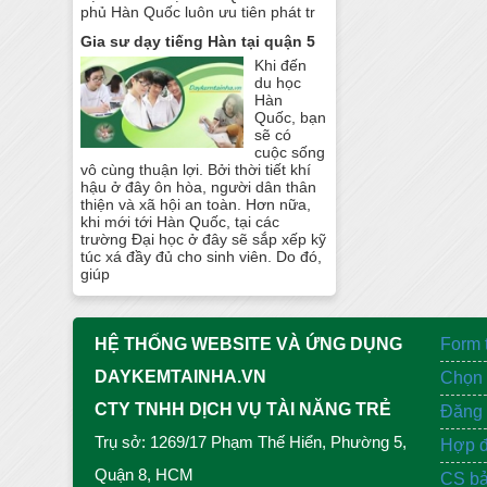
phủ Hàn Quốc luôn ưu tiên phát tr
Gia sư dạy tiếng Hàn tại quận 5
Khi đến
du học
Hàn
Quốc, bạn
sẽ có
cuộc sống
vô cùng thuận lợi. Bởi thời tiết khí
hậu ở đây ôn hòa, người dân thân
thiện và xã hội an toàn. Hơn nữa,
khi mới tới Hàn Quốc, tại các
trường Đại học ở đây sẽ sắp xếp kỹ
túc xá đầy đủ cho sinh viên. Do đó,
giúp
HỆ THỐNG WEBSITE VÀ ỨNG DỤNG
Form 
DAYKEMTAINHA.VN
Chọn 
CTY TNHH DỊCH VỤ TÀI NĂNG TRẺ
Đăng 
Trụ sở: 1269/17 Phạm Thế Hiển, Phường 5,
Hợp đ
Quận 8, HCM
CS bả